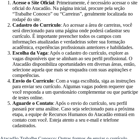
Acesse o Site Oficial
: Primeiramente, é necessário acessar o site
oficial do Atacadão. Na página inicial, procure pela seção
“Trabalhe Conosco” ou “Carreiras”, geralmente localizada no
rodapé do site.
Cadastro do Currículo
: Ao acessar a área de carreiras, você
será direcionado para uma página onde poderá cadastrar seu
currículo. É importante preencher todos os campos com
informações atualizadas e verdadeiras sobre sua formação
acadêmica, experiências profissionais anteriores e habilidades.
Escolha da Vaga
: Após o cadastro do currículo, explore as
vagas disponíveis que se alinham ao seu perfil profissional. O
Atacadão disponibiliza oportunidades em diversas áreas, então,
selecione aquela que mais se enquadra com suas aspirações e
competências.
Envio do Currículo
: Com a vaga escolhida, siga as instruções
para enviar seu currículo. Algumas vagas podem requerer que
você responda a um questionário complementar ou que participe
de testes online.
Aguarde o Contato
: Após o envio do currículo, seu perfil
passará por uma análise. Caso seja selecionado para a próxima
etapa, a equipe de Recursos Humanos do Atacadão entrará em
contato com você. Esteja atento a seu e-mail e telefone
cadastrados.
Atacadão Trabalhe Conosco: Outras formas de enviar o currículo